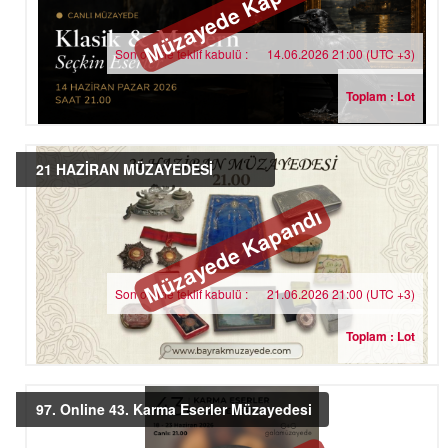
Müzayede Kapandı
Son online teklif kabulü :
14.06.2026 21:00 (UTC +3)
Toplam : Lot
21 HAZİRAN MÜZAYEDESİ
Müzayede Kapandı
Son online teklif kabulü :
21.06.2026 21:00 (UTC +3)
Toplam : Lot
97. Online 43. Karma Eserler Müzayedesi