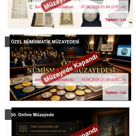
Son online teklif kabulü :
07.06.2026 21:00 (UTC +3)
Toplam : Lot
ÖZEL NÜMİSMATİK MÜZAYEDESİ
Müzayede Kapandı
Son online teklif kabulü :
14.06.2026 21:00 (UTC +3)
Toplam : Lot
30. Online Müzayede