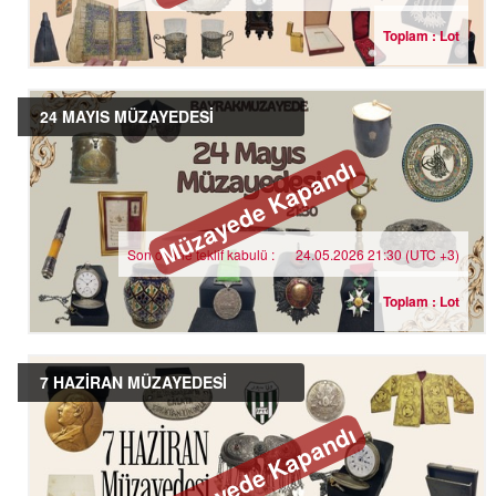
Toplam : Lot
24 MAYIS MÜZAYEDESİ
Müzayede Kapandı
Son online teklif kabulü :
24.05.2026 21:30 (UTC +3)
Toplam : Lot
7 HAZİRAN MÜZAYEDESİ
Müzayede Kapandı