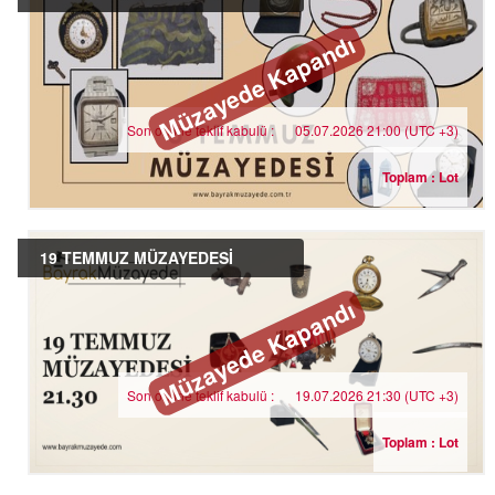
Müzayede Kapandı
Son online teklif kabulü :
05.07.2026 21:00 (UTC +3)
Toplam : Lot
19 TEMMUZ MÜZAYEDESİ
Müzayede Kapandı
Son online teklif kabulü :
19.07.2026 21:30 (UTC +3)
Toplam : Lot