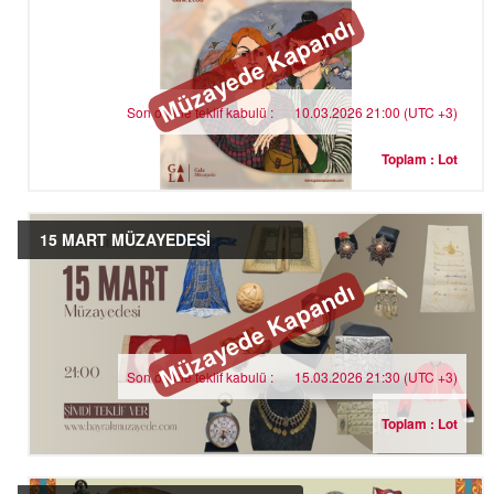
Müzayede Kapandı
Son online teklif kabulü :
10.03.2026 21:00 (UTC +3)
Toplam : Lot
15 MART MÜZAYEDESİ
Müzayede Kapandı
Son online teklif kabulü :
15.03.2026 21:30 (UTC +3)
Toplam : Lot