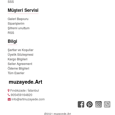
SSS
Müşteri Servisi
Galeri Başvuru
Siparişlerim
Şifremi unuttum
RSS
Bilgi
Şartlar ve Koşullar
Üyelik Sözleşmesi
Kargo Bilgileri
Seller Agreement
Ödeme Bilgileri
Tüm Eserler
muzayede.Art
Fındıkzade / İstanbul
905459164820
info@artmuzayede.com
@2021
muzayede.Art