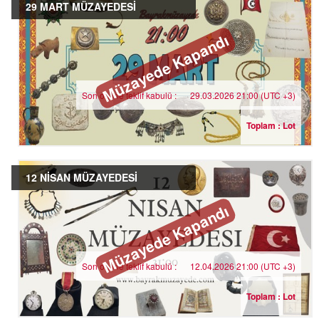
29 MART MÜZAYEDESİ
Müzayede Kapandı
Son online teklif kabulü :
29.03.2026 21:00 (UTC +3)
Toplam : Lot
12 NİSAN MÜZAYEDESİ
Müzayede Kapandı
Son online teklif kabulü :
12.04.2026 21:00 (UTC +3)
Toplam : Lot