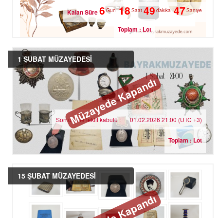
6
18
49
46
Gün
Saat
dakika
Saniye
Kalan Süre
Toplam : Lot
1 ŞUBAT MÜZAYEDESİ
Müzayede Kapandı
Son online teklif kabulü :
01.02.2026 21:00 (UTC +3)
Toplam : Lot
15 ŞUBAT MÜZAYEDESİ
Müzayede Kapandı