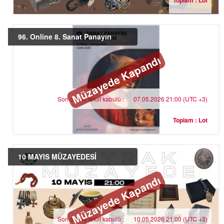
Toplam : Lot
96. Online 8. Sanat Panayırı
Müzayede Kapandı
Son online teklif kabulü :
07.05.2026 21:00 (UTC +3)
Toplam : Lot
10 MAYIS MÜZAYEDESİ
Müzayede Kapandı
Son online teklif kabulü :
10.05.2026 21:00 (UTC +3)