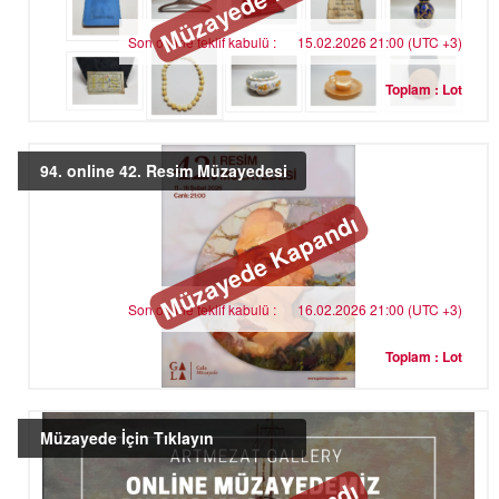
Son online teklif kabulü :
15.02.2026 21:00 (UTC +3)
Toplam : Lot
94. online 42. Resim Müzayedesi
Müzayede Kapandı
Son online teklif kabulü :
16.02.2026 21:00 (UTC +3)
Toplam : Lot
Müzayede İçin Tıklayın