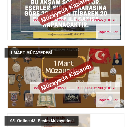
Müzayede Kapandı
Son online teklif kabulü :
17.02.2026 20:45 (UTC +3)
Toplam : Lot
1 MART MÜZAYEDESİ
Müzayede Kapandı
Son online teklif kabulü :
01.03.2026 21:00 (UTC +3)
Toplam : Lot
95. Online 43. Resim Müzayedesi