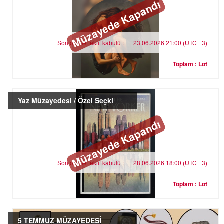
Müzayede Kapandı
Son online teklif kabulü :
23.06.2026 21:00 (UTC +3)
Toplam : Lot
Yaz Müzayedesi / Özel Seçki
Müzayede Kapandı
Son online teklif kabulü :
28.06.2026 18:00 (UTC +3)
Toplam : Lot
5 TEMMUZ MÜZAYEDESİ