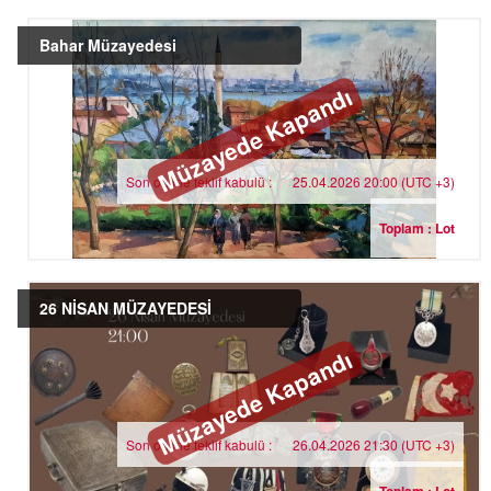
Bahar Müzayedesi
Müzayede Kapandı
Son online teklif kabulü :
25.04.2026 20:00 (UTC +3)
Toplam : Lot
26 NİSAN MÜZAYEDESİ
Müzayede Kapandı
Son online teklif kabulü :
26.04.2026 21:30 (UTC +3)