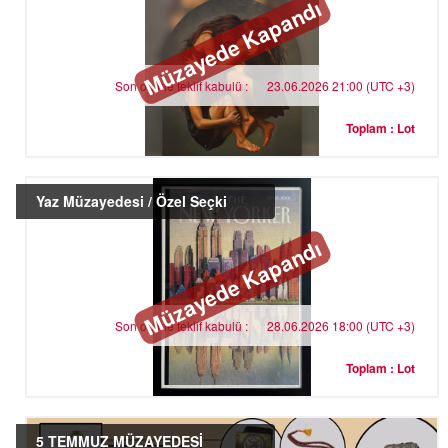
Müzayede Kapandı
Son online teklif kabulü :
23.06.2026 21:00 (UTC +3)
Toplam : Lot
Yaz Müzayedesi / Özel Seçki
Müzayede Kapandı
Son online teklif kabulü :
28.06.2026 18:00 (UTC +3)
Toplam : Lot
5 TEMMUZ MÜZAYEDESİ