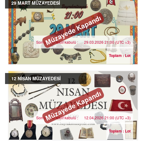
29 MART MÜZAYEDESİ
Müzayede Kapandı
Son online teklif kabulü :
29.03.2026 21:00 (UTC +3)
Toplam : Lot
12 NİSAN MÜZAYEDESİ
Müzayede Kapandı
Son online teklif kabulü :
12.04.2026 21:00 (UTC +3)
Toplam : Lot