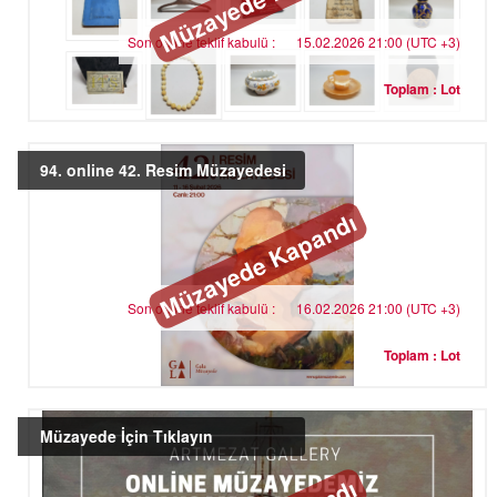
Son online teklif kabulü :
15.02.2026 21:00 (UTC +3)
Toplam : Lot
94. online 42. Resim Müzayedesi
Müzayede Kapandı
Son online teklif kabulü :
16.02.2026 21:00 (UTC +3)
Toplam : Lot
Müzayede İçin Tıklayın