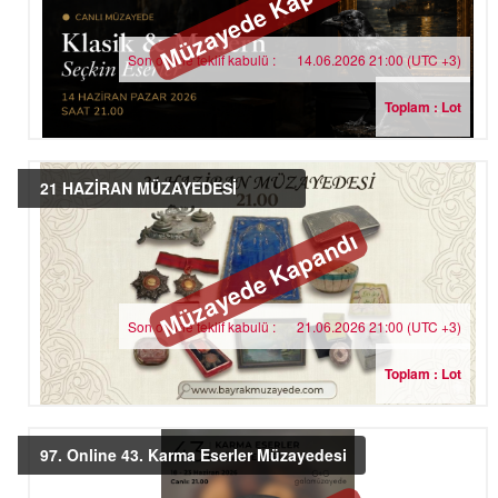
Müzayede Kapandı
Son online teklif kabulü :
14.06.2026 21:00 (UTC +3)
Toplam : Lot
21 HAZİRAN MÜZAYEDESİ
Müzayede Kapandı
Son online teklif kabulü :
21.06.2026 21:00 (UTC +3)
Toplam : Lot
97. Online 43. Karma Eserler Müzayedesi