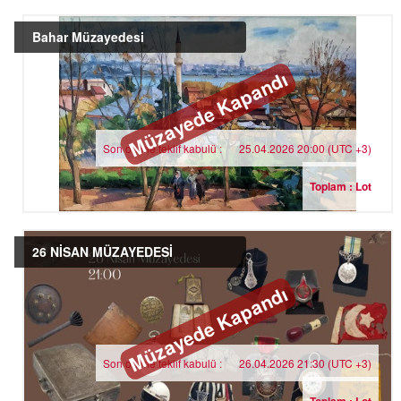
Bahar Müzayedesi
Müzayede Kapandı
Son online teklif kabulü :
25.04.2026 20:00 (UTC +3)
Toplam : Lot
26 NİSAN MÜZAYEDESİ
Müzayede Kapandı
Son online teklif kabulü :
26.04.2026 21:30 (UTC +3)