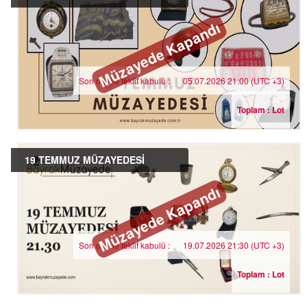
Müzayede Kapandı
Son online teklif kabulü :
05.07.2026 21:00 (UTC +3)
Toplam : Lot
19 TEMMUZ MÜZAYEDESİ
Müzayede Kapandı
Son online teklif kabulü :
19.07.2026 21:30 (UTC +3)
Toplam : Lot