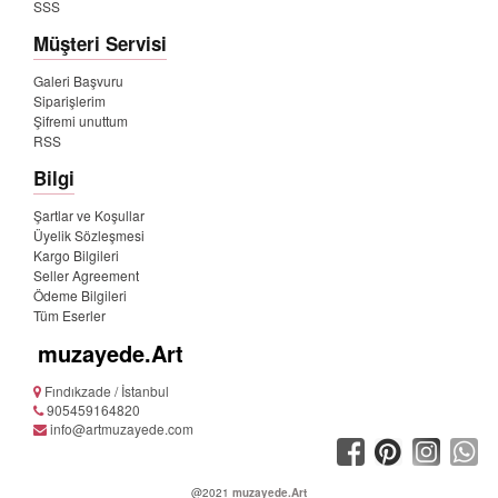
SSS
Müşteri Servisi
Galeri Başvuru
Siparişlerim
Şifremi unuttum
RSS
Bilgi
Şartlar ve Koşullar
Üyelik Sözleşmesi
Kargo Bilgileri
Seller Agreement
Ödeme Bilgileri
Tüm Eserler
muzayede.Art
Fındıkzade / İstanbul
905459164820
info@artmuzayede.com
@2021
muzayede.Art