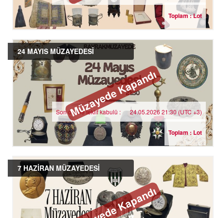
Toplam : Lot
24 MAYIS MÜZAYEDESİ
Müzayede Kapandı
Son online teklif kabulü :
24.05.2026 21:30 (UTC +3)
Toplam : Lot
7 HAZİRAN MÜZAYEDESİ
Müzayede Kapandı