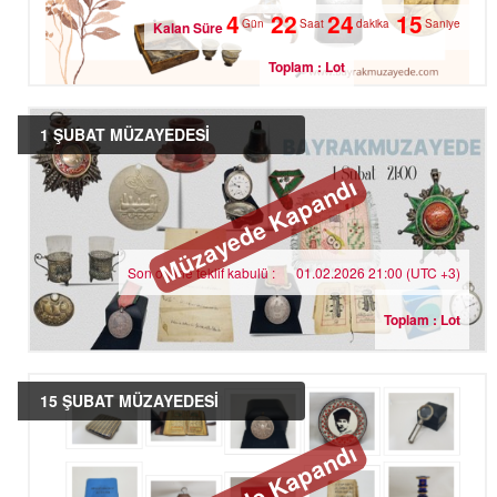
4
22
24
14
Gün
Saat
dakika
Saniye
Kalan Süre
Toplam : Lot
1 ŞUBAT MÜZAYEDESİ
Müzayede Kapandı
Son online teklif kabulü :
01.02.2026 21:00 (UTC +3)
Toplam : Lot
15 ŞUBAT MÜZAYEDESİ
Müzayede Kapandı