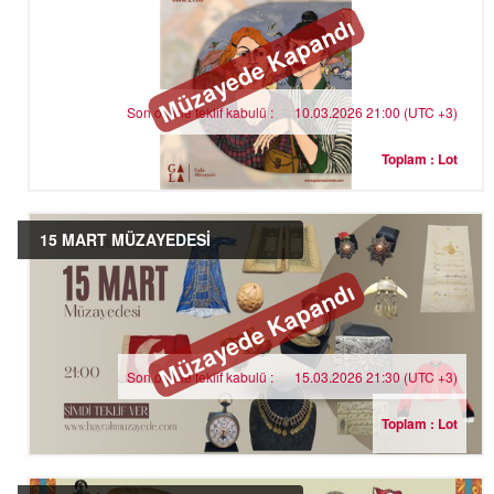
Müzayede Kapandı
Son online teklif kabulü :
10.03.2026 21:00 (UTC +3)
Toplam : Lot
15 MART MÜZAYEDESİ
Müzayede Kapandı
Son online teklif kabulü :
15.03.2026 21:30 (UTC +3)
Toplam : Lot