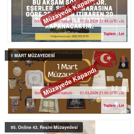
Müzayede Kapandı
Son online teklif kabulü :
17.02.2026 20:45 (UTC +3)
Toplam : Lot
1 MART MÜZAYEDESİ
Müzayede Kapandı
Son online teklif kabulü :
01.03.2026 21:00 (UTC +3)
Toplam : Lot
95. Online 43. Resim Müzayedesi