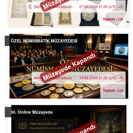
Son online teklif kabulü :
07.06.2026 21:00 (UTC +3)
Toplam : Lot
ÖZEL NÜMİSMATİK MÜZAYEDESİ
Müzayede Kapandı
Son online teklif kabulü :
14.06.2026 21:00 (UTC +3)
Toplam : Lot
30. Online Müzayede