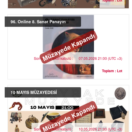
Toplam : Lot
96. Online 8. Sanat Panayırı
Müzayede Kapandı
Son online teklif kabulü :
07.05.2026 21:00 (UTC +3)
Toplam : Lot
10 MAYIS MÜZAYEDESİ
Müzayede Kapandı
Son online teklif kabulü :
10.05.2026 21:00 (UTC +3)