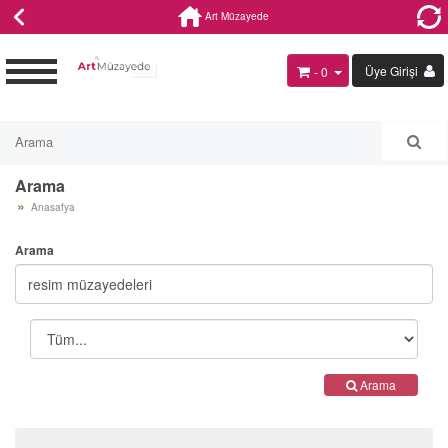
Art Müzayede
Üye Girişi
- 0
Arama
Anasafya
Arama
Arama